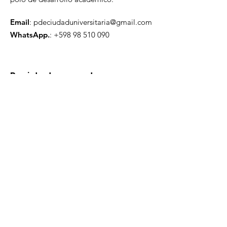
Email
:
pdeciudaduniversitaria@gmail.com
WhatsApp.
:
+598 98 510 090
Registrate a nuestro
Newsletter
Ingresa tu mail aquí
Enviar
Enlaces rápidos