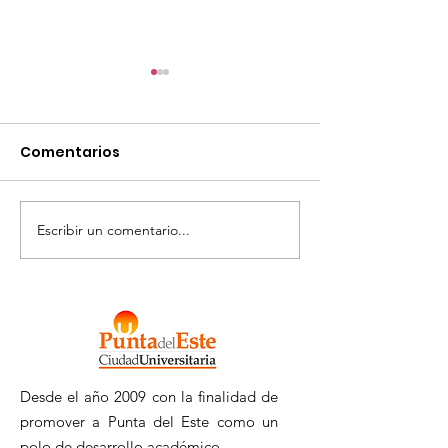
Comentarios
Escribir un comentario...
Llamado Tarjeta
MALDONADO
Macro 2026
INVESTIGA
Desde el año 2009 con la finalidad de
promover a Punta del Este como un
polo de desarrollo académico.