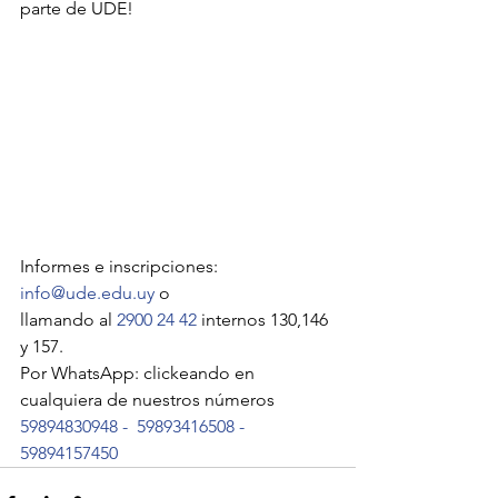
parte de UDE!
Informes e inscripciones:
info@ude.edu.uy
 o
llamando al 
2900 24 42
 internos 130,146 
y 157.
Por WhatsApp: clickeando en 
cualquiera de nuestros números
59894830948
 -  
59893416508
 - 
59894157450