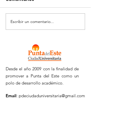
Escribir un comentario...
Llamado Tarjeta
MALDONADO
Macro 2026
INVESTIGA
Desde el año 2009 con la finalidad de
promover a Punta del Este como un
polo de desarrollo académico.
Email
:
pdeciudaduniversitaria@gmail.com
WhatsApp.
:
+598 98 510 090
Registrate a nuestro