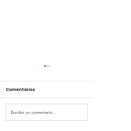
Comentarios
Escribir un comentario...
Llamado Tarjeta
MALDONADO
Macro 2026
INVESTIGA