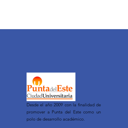
Desde el año 2009 con la finalidad de
promover a Punta del Este como un
polo de desarrollo académico.