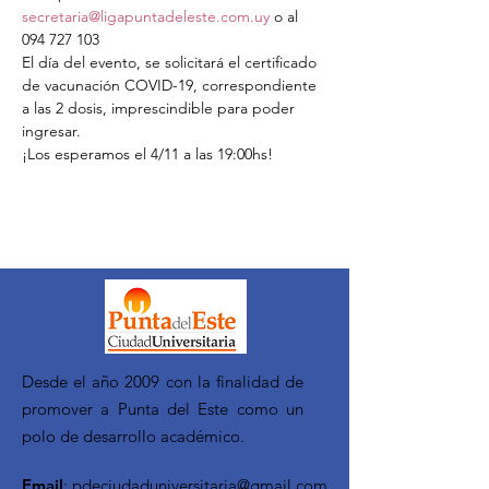
secretaria@ligapuntadeleste.com.uy
 o al 
094 727 103
El día del evento, se solicitará el certificado 
de vacunación COVID-19, correspondiente 
a las 2 dosis, imprescindible para poder 
ingresar.
¡Los esperamos el 4/11 a las 19:00hs!
Desde el año 2009 con la finalidad de
promover a Punta del Este como un
polo de desarrollo académico.
Email
:
pdeciudaduniversitaria@gmail.com