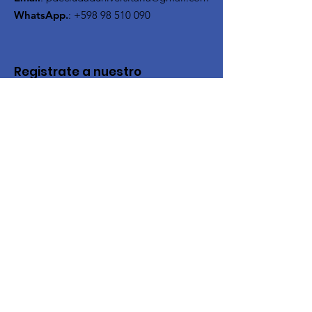
WhatsApp.
:
+598 98 510 090
Registrate a nuestro
Newsletter
Ingresa tu mail aquí
Enviar
Enlaces rápidos
Quienes somos