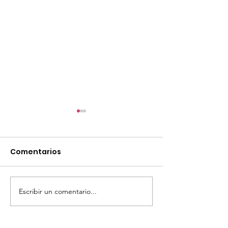
Comentarios
Escribir un comentario...
Llamado Tarjeta
MALDONADO
Macro 2026
INVESTIGA