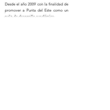
Desde el año 2009 con la finalidad de
promover a Punta del Este como un
polo de desarrollo académico.
Email
:
pdeciudaduniversitaria@gmail.com
WhatsApp.
:
+598 98 510 090
Registrate a nuestro
Newsletter
Ingresa tu mail aquí
Enviar