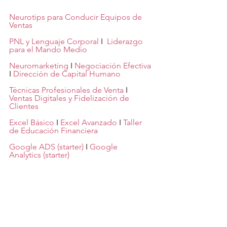
Neurotips para Conducir Equipos de 
Ventas
PNL y Lenguaje Corporal
 I 
 Liderazgo 
para el Mando Medio
Neuromarketing
 I 
Negociación Efectiva
I 
Dirección de Capital Humano
Técnicas Profesionales de Venta
 I 
Ventas Digitales y Fidelización de 
Clientes
Excel Básico
 I 
Excel Avanzado
 I 
Taller 
de Educación Financiera
Google ADS (starter)
 I 
Google 
Analytics (starter) 