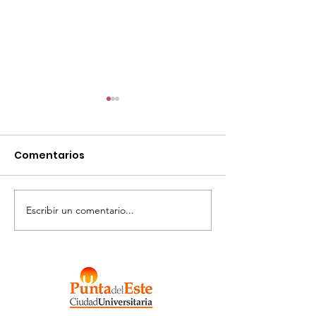
Comentarios
Escribir un comentario...
Llamado Tarjeta
MALDONADO
Macro 2026
INVESTIGA