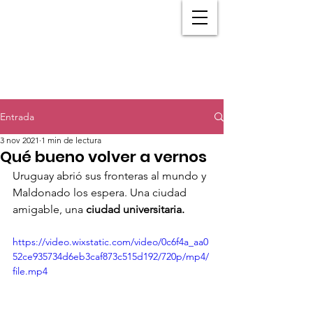
Entrada
3 nov 2021
1 min de lectura
Qué bueno volver a vernos
Uruguay abrió sus fronteras al mundo y 
Maldonado los espera. Una ciudad 
amigable, una 
ciudad universitaria. 
https://video.wixstatic.com/video/0c6f4a_aa0
52ce935734d6eb3caf873c515d192/720p/mp4/
file.mp4