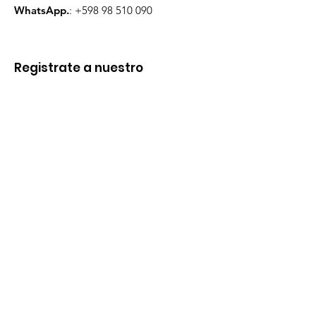
WhatsApp.
:
+598 98 510 090
Registrate a nuestro
Newsletter
Ingresa tu mail aquí
Enviar
Enlaces rápidos
Quienes somos
Campus Virtual