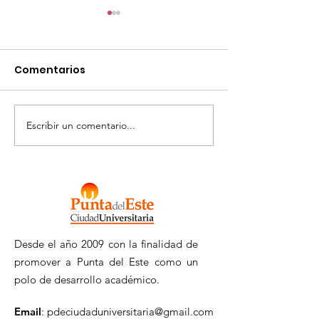
Comentarios
Escribir un comentario...
Llamado Tarjeta
MALDONADO
Macro 2026
INVESTIGA
Desde el año 2009 con la finalidad de
promover a Punta del Este como un
polo de desarrollo académico.
Email
:
pdeciudaduniversitaria@gmail.com