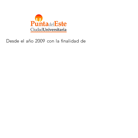
Desde el año 2009 con la finalidad de
promover a Punta del Este como un
polo de desarrollo académico.
Email
:
pdeciudaduniversitaria@gmail.com
WhatsApp.
:
+598 98 510 090
Registrate a nuestro
Newsletter
Ingresa tu mail aquí